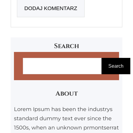
Search
S
z
Search
u
k
About
a
j
Lorem Ipsum has been the industrys
standard dummy text ever since the
1500s, when an unknown prmontserrat