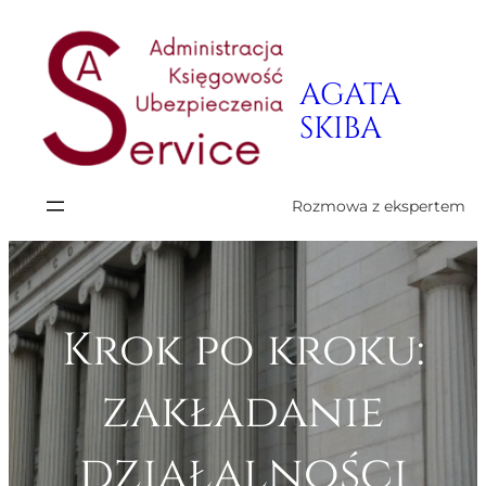
Przejdź
do
AGATA
treści
SKIBA
Rozmowa z ekspertem
Krok po kroku:
zakładanie
działalności