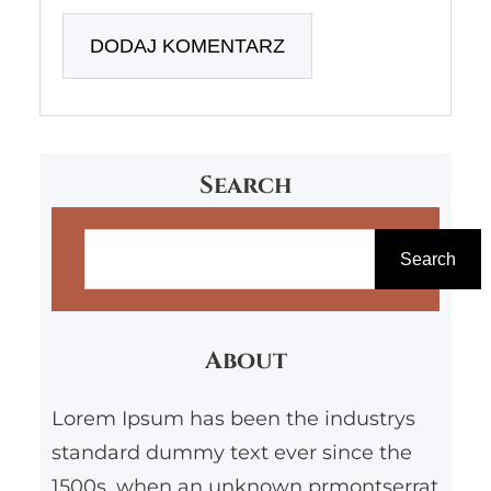
Search
S
z
Search
u
k
About
a
j
Lorem Ipsum has been the industrys
standard dummy text ever since the
1500s, when an unknown prmontserrat