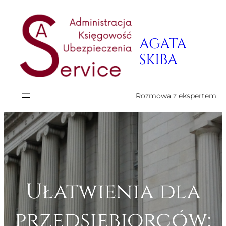
Przejdź
do
AGATA
treści
SKIBA
Rozmowa z ekspertem
Ułatwienia dla
przedsiębiorców: